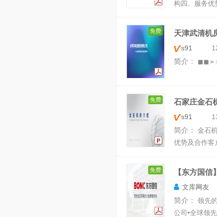
构 四、服务优
免费
天津武清机
s91
1
简介：
◼ ◼➢➢
免费
石家庄金石
s91
1
简介：
金石机
优势及合作客户
免费
【东方国信】
文库网友
简介：
领先的
公司•全球领