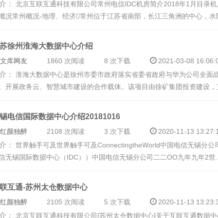
介：
北京互联互通科技有限公司常州电信IDC机房简介2018年1月 目
概况 常州概况-地理、经济常州位于江苏省南部，长江三角洲的中心，水陆
苏徐州淮海大数据中心介绍
文库网友
1860 次阅读
8 次下载
2021-03-08 16:06:
介：
淮海大数据中心是徐州市委市政府落实省委省政府与华为公司全面
、开展政务云、智慧城市建设的合作载体。该项目由徐矿集团投资建设，充
锡电信国际数据中心介绍20181016
红颜独醉
2108 次阅读
3 次下载
2020-11-13 13:27:
介：
世界触手可及世界触手可及ConnectingtheWorld中国电信
信无锡国际数据中心（IDC））中国电信无锡分公司二二OO九年九年 2世..
联互通-苏州太仓数据中心
红颜独醉
2105 次阅读
5 次下载
2020-11-13 13:23:
介：
北京互联互通科技有限公司[苏州太仓数据中心] 关于互联互通数据中心介绍