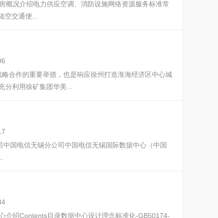
录机房概况介绍电力供应空调、消防设施网络资源服务标准常
空交通便...
06
战略合作的重要举措，也是响应徐州打造淮海经济区中心城
分利用徐矿集团华美...
17
无锡分公司中国电信无锡分公司中国电信无锡国际数据中心（中国
.
34
Contents目录 数据中心设计理念标准化-GB50174-