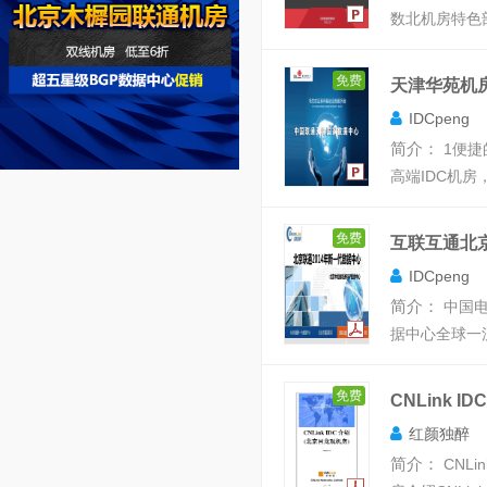
数北机房特色部
免费
天津华苑机
IDCpeng
简介：
1 便
高端IDC机房
免费
互联互通北
IDCpeng
简介：
中国电
据中心 全球
免费
CNLink I
红颜独醉
简介：
CNLi