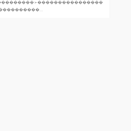
������� �➢����������������
���������...