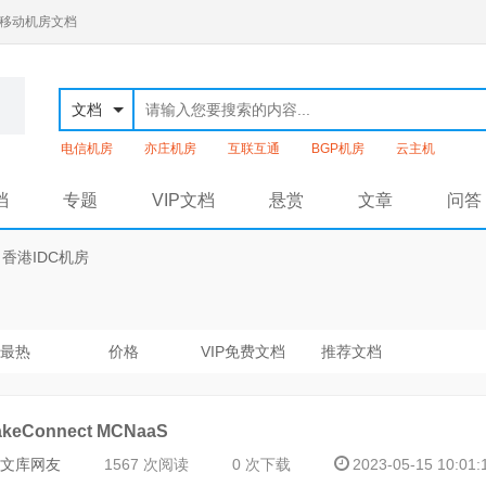
通移动机房文档
文档
电信机房
亦庄机房
互联互通
BGP机房
云主机
档
专题
VIP文档
悬赏
文章
问答
>
香港IDC机房
最热
价格
VIP免费文档
推荐文档
akeConnect MCNaaS
文库网友
1567 次阅读
0 次下载
2023-05-15 10:01: