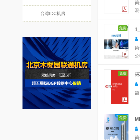
简
混
台湾IDC机房
免费
1
简
公
免费
环
简
免费
M
简