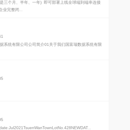
是三个⽉、半年、⼀年) 即可部署上线全球端到端串连接
业完整闭...
41
om国富瑞数据系统有限公司 公司简介01 关于我们国富瑞数据系统有限
35
05
Update:Jul2021TsuenWanTownLotNo.428NEWDAT...