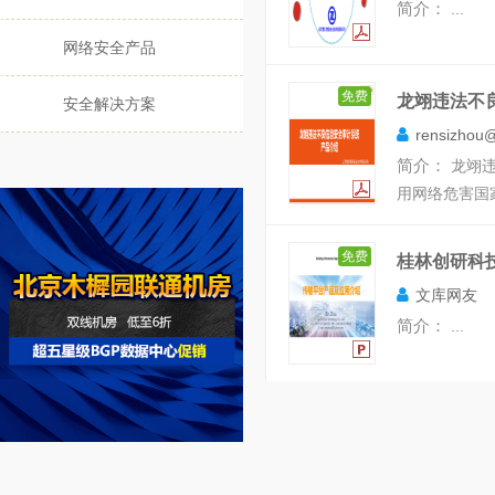
简介：
...
网络安全产品
免费
龙翊违法不
安全解决方案
rensizhou@lo
简介：
龙翊
用网络危害国
免费
桂林创研科
文库网友
简介：
...