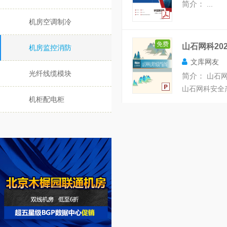
简介：
...
机房空调制冷
免费
山石网科20
机房监控消防
文库网友
光纤线缆模块
简介：
山石网
山石网科安全产
机柜配电柜